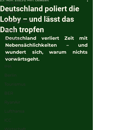
All Posts
Deutschland poliert die
israel
Lobby – und lässt das
Deutschland
Dach tropfen
Hotel
Deutschland verliert Zeit mit 
Hotellerie
Nebensächlichkeiten – und 
Inklusion
wundert sich, warum nichts 
HSMA
vorwärtsgeht.
IHA
Berlin
Tourismus
BER
RyanAir
Lufthansa
ICC
Wirtschaft