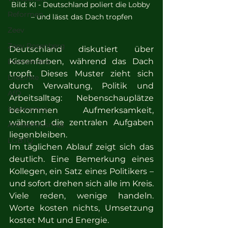
Bild: KI - Deutschland poliert die Lobby 
Reformen
– und lässt das Dach tropfen
Zeev
Zeev Rosenberg
Deutschland diskutiert über 
Kissenfarben, während das Dach 
Demokratie
tropft. Dieses Muster zieht sich 
DieLinke
durch Verwaltung, Politik und 
AfD
Arbeitsalltag: Nebenschauplätze 
islamismus
bekommen Aufmerksamkeit, 
während die zentralen Aufgaben 
Antisemitismus
liegenbleiben.
LGBTQ
Im täglichen Ablauf zeigt sich das 
deutlich. Eine Bemerkung eines 
Kollegen, ein Satz eines Politikers – 
und sofort drehen sich alle im Kreis. 
Viele reden, wenige handeln. 
Worte kosten nichts, Umsetzung 
kostet Mut und Energie.