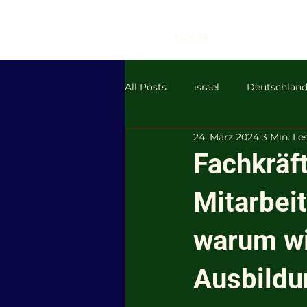
HOME
All Posts
israel
Deutschlan
24. März 2024
3 Min. Le
BER
RyanAir
Lufthan
Fachkräf
Mitarbei
DieLinke
AfD
islamis
warum wi
Ausbildun