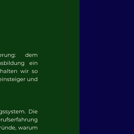
erung: dem 
sbildung ein 
alten wir so 
insteiger und 
gssystem. Die 
ufserfahrung 
Gründe, warum 