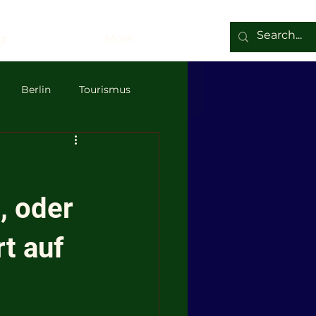
g
More
Berlin
Tourismus
 Rosenberg
Demokratie
, oder
t auf