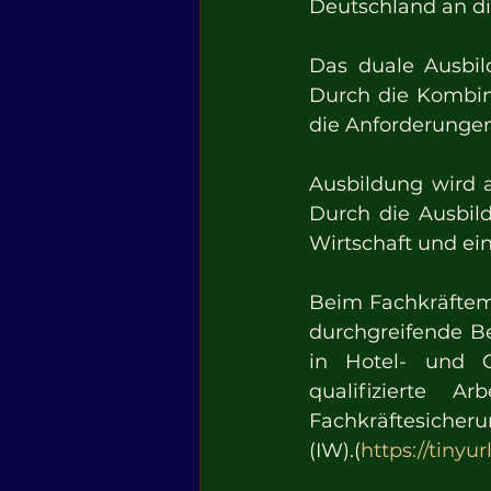
Deutschland an die
Das duale Ausbild
Durch die Kombina
die Anforderungen
Ausbildung wird a
Durch die Ausbild
Wirtschaft und ei
Beim Fachkräftema
durchgreifende Be
in Hotel- und G
qualifizierte A
Fachkräftesicheru
(IW).(
https://tiny