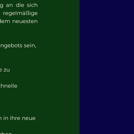
 an die sich 
regelmäßige 
dem neuesten 
ngebots sein, 
e zu 
hnelle 
 in ihre neue 