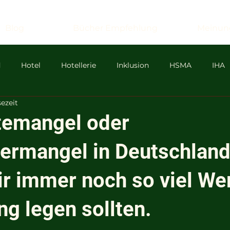
Blog
Bücher Empfehlung
Meinun
d
Hotel
Hotellerie
Inklusion
HSMA
IHA
sezeit
sa
ICC
Wirtschaft
Reformen
Zeev
Zeev
temangel oder
termangel in Deutschland
mus
Antisemitismus
LGBTQ
r immer noch so viel Wer
g legen sollten.