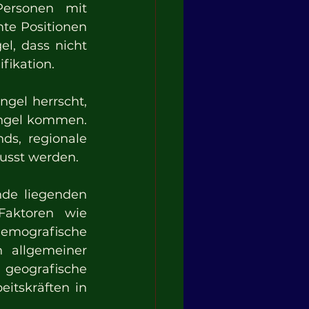
ersonen mit 
te Positionen 
, dass nicht 
fikation.
gel herrscht, 
ngel kommen. 
s, regionale 
lusst werden.
de liegenden 
aktoren wie 
ografische 
 allgemeiner 
eografische 
itskräften in 