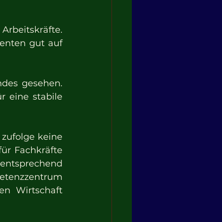
rbeitskräfte. 
nten gut auf 
ndes gesehen. 
eine stabile 
zufolge keine 
ür Fachkräfte 
ntsprechend 
tenzzentrum 
n Wirtschaft 