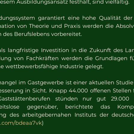
sem Ausbildungsansatz festhält, sind vielfältig.
ungssystem garantiert eine hohe Qualität der A
tion von Theorie und Praxis werden die Absolve
 des Berufslebens vorbereitet.
ls langfristige Investition in die Zukunft des La
ung von Fachkräften werden die Grundlagen für 
ne wettbewerbsfähige Industrie gelegt.
ngel im Gastgewerbe ist einer aktuellen Studie 
sserung in Sicht. Knapp 44.000 offenen Stellen f
aststättenberufen stünden nur gut 29.000 e
rbeitslose gegenüber, berichtete das Kompe
ng des arbeitgebernahen Instituts der deutsche
url.com/bdeaa7vk
) 