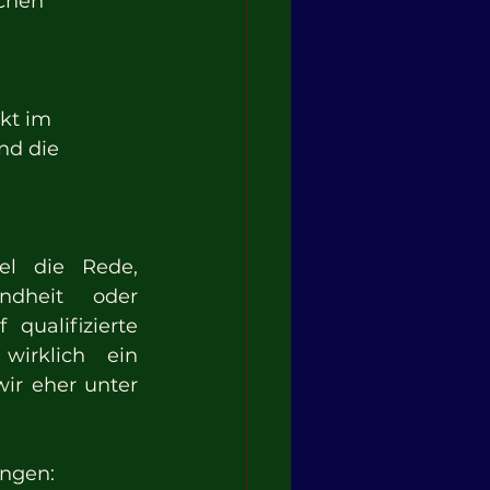
chen 
kt im 
nd die 
l die Rede, 
ndheit oder 
ualifizierte 
irklich ein 
ir eher unter 
ungen: