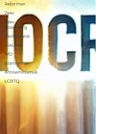
Reformen
Zeev
Zeev
Rosenberg
Demokratie
DieLinke
AfD
islamismus
Antisemitismus
LGBTQ