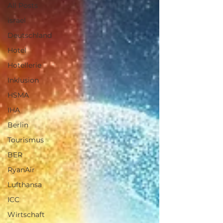
All Posts
israel
Deutschland
Hotel
Hotellerie
Inklusion
HSMA
IHA
Berlin
Tourismus
BER
RyanAir
Lufthansa
ICC
Wirtschaft