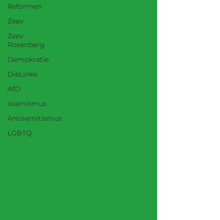
Reformen
Zeev
Zeev
Rosenberg
Demokratie
DieLinke
AfD
islamismus
Antisemitismus
LGBTQ