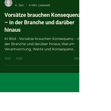
-
4. Jan.
4 Min. Lesezeit
Vorsätze brauchen Konsequenz
– in der Branche und darüber
hinaus
KI Bild - Vorsätze brauchen Konsequenz – in
der Branche und darüber hinaus Warum
Verantwortung, Werte und Konsequenz
zusammengehören – im Beruf, im Leben und
im Blick auf die Welt. Vorsätze sind schnell
formuliert, aber schwer umzusetzen. Gerade
dann, wenn sie mehr verlangen als warme
Worte und bequeme Positionen. Dieser
Beitrag verbindet Verantwortung in der
Hotellerie mit einer grundsätzlichen Frage:
Wie ernst meinen wir es wirklich mit Werten,