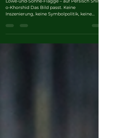
Pause macht
Löwe-und-Sonne-Flagge – auf Persisch Shir-
o-Khorshid Das Bild passt. Keine
Inszenierung, keine Symbolpolitik, keine
wohlfeile Empörung. Geschlossene Läden,
entschlossene Gesichter, Menschen ohne
Schutz, aber mit Haltung. Genau diese
Nüchternheit beschreibt die Proteste im Iran
besser als jede Parole. Seit dem 28.
Dezember 2025 protestiert das iranische Volk
gegen das Mullah-Regime. Der Anfang lag
nicht an Universitäten und nicht in
intellektuellen Zirkeln, sondern dort, wo M