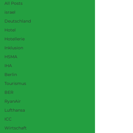
All Posts
israel
Deutschland
Hotel
Hotellerie
Inklusion
HSMA
IHA
Berlin
Tourismus
BER
RyanAir
Lufthansa
ICC
Wirtschaft