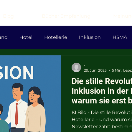
Blog
Bücher Empfehlung
Meinun
and
Hotel
Hotellerie
Inklusion
HSMA
nAir
Lufthansa
ICC
Wirtschaft
Reform
-
29. Juni 2025
5 Min. Lese
Die stille Revolu
ratie
DieLinke
AfD
islamismus
Antise
Inklusion in der
warum sie erst 
KI Bild - Die stille Revolu
Hotellerie – und warum si
Newsletter zählt bestimm