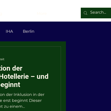
g
More
IHA
Berlin
en
Zeev
zeit
tion der
mitismus
LGBTQ
 Hotellerie – und
beginnt
tion der Inklusion in der
e erst beginnt Dieser
t zu einem...