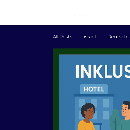
HOME
All Posts
israel
Deutschl
Tourismus
BER
Rya
Zeev Rosenberg
Demok