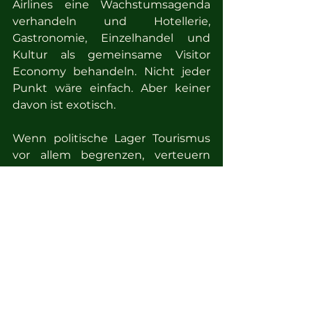
Airlines eine Wachstumsagenda 
verhandeln und Hotellerie, 
Gastronomie, Einzelhandel und 
Kultur als gemeinsame Visitor 
Economy behandeln. Nicht jeder 
Punkt wäre einfach. Aber keiner 
davon ist exotisch.
Wenn politische Lager Tourismus 
vor allem begrenzen, verteuern 
oder symbolisch bewerten wollen, 
wenn der Senat weiter ohne 
erkennbare Vision agiert und wenn 
Verbände sowie 
Interessenvertretungen zu leise 
bleiben, verliert Berlin mehr als 
Besucher. Dann verliert die Stadt 
Wirtschaftskraft – und gewinnt am 
Ende vor allem eines: Arbeitslose.