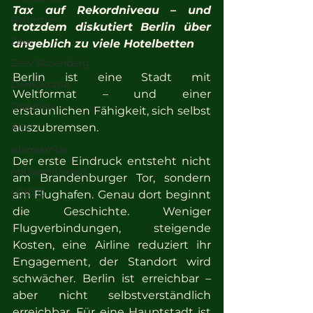
Tax auf Rekordniveau – und 
Reformen
trotzdem diskutiert Berlin über 
Zeev
angeblich zu viele Hotelbetten
Zeev Rosenberg
Berlin ist eine Stadt mit 
Demokratie
Weltformat – und einer 
DieLinke
erstaunlichen Fähigkeit, sich selbst 
auszubremsen.
AfD
islamismus
Der erste Eindruck entsteht nicht 
Antisemitismus
am Brandenburger Tor, sondern 
LGBTQ
am Flughafen. Genau dort beginnt 
die Geschichte. Weniger 
Flugverbindungen, steigende 
Kosten, eine Airline reduziert ihr 
Engagement, der Standort wird 
schwächer. Berlin ist erreichbar – 
aber nicht selbstverständlich 
erreichbar. Für eine Hauptstadt ist 