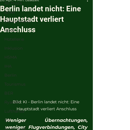
All Posts
Berlin landet nicht: Eine
israel
Hauptstadt verliert
Deutschland
Anschluss
Hotel
Hotellerie
Inklusion
HSMA
IHA
Berlin
Tourismus
BER
Bild: KI - Berlin landet nicht: Eine 
RyanAir
Hauptstadt verliert Anschluss
Lufthansa
ICC
Weniger Übernachtungen, 
weniger Flugverbindungen, City 
Wirtschaft