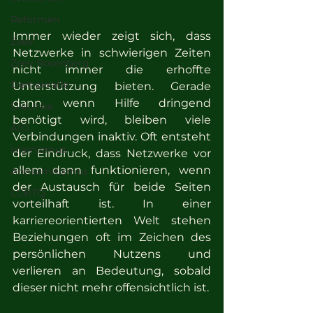
Reformen
Immer wieder zeigt sich, dass 
Zeev
Netzwerke in schwierigen Zeiten 
Zeev Rosenberg
nicht immer die erhoffte 
Demokratie
Unterstützung bieten. Gerade 
dann, wenn Hilfe dringend 
DieLinke
benötigt wird, bleiben viele 
AfD
Verbindungen inaktiv. Oft entsteht 
islamismus
der Eindruck, dass Netzwerke vor 
allem dann funktionieren, wenn 
Antisemitismus
der Austausch für beide Seiten 
LGBTQ
vorteilhaft ist. In einer 
karriereorientierten Welt stehen 
Beziehungen oft im Zeichen des 
persönlichen Nutzens und 
verlieren an Bedeutung, sobald 
dieser nicht mehr offensichtlich ist.