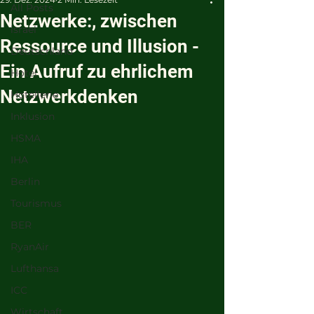
All Posts
Netzwerke:, zwischen
israel
Ressource und Illusion -
Deutschland
Ein Aufruf zu ehrlichem
Hotel
Netzwerkdenken
Hotellerie
Inklusion
HSMA
IHA
Berlin
Tourismus
BER
RyanAir
Lufthansa
ICC
Wirtschaft