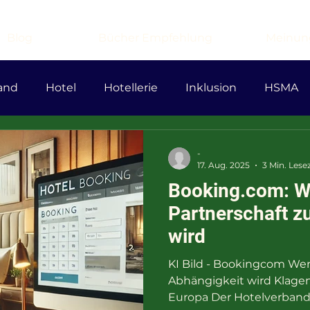
Blog
Bücher Empfehlung
Meinun
and
Hotel
Hotellerie
Inklusion
HSMA
nAir
Lufthansa
ICC
Wirtschaft
Reform
-
17. Aug. 2025
3 Min. Lesez
Booking.com: 
ratie
DieLinke
AfD
islamismus
Antise
Partnerschaft z
wird
KI Bild - Bookingcom Wen
Abhängigkeit wird Klage
Europa Der Hotelverband 