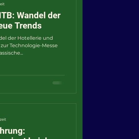
eit
 ITB: Wandel der
neue Trends
el der Hotellerie und
 zur Technologie-Messe
smus? Die klassische...
zeit
hrung: