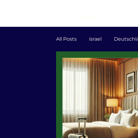
HOME
All Posts
israel
Deutschl
Tourismus
BER
Rya
Zeev Rosenberg
Demok
Hotellobby