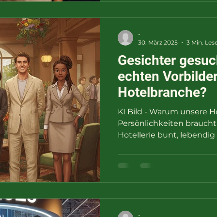
-
30. März 2025
3 Min. Les
Gesichter gesuc
echten Vorbilde
Hotelbranche?
KI Bild - Warum unsere H
Persönlichkeiten braucht 
Hotellerie bunt, lebendig u
-