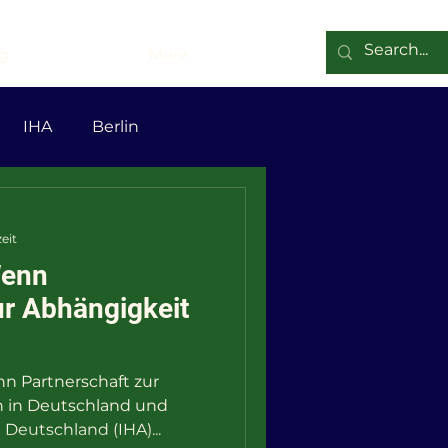
g
More
IHA
Berlin
en
Zeev
eit
Wenn
mitismus
LGBTQ
ur Abhängigkeit
n Partnerschaft zur
n in Deutschland und
Deutschland (IHA)...