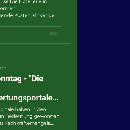
Krise Die Hotellerie in
enormen
gende Kosten, sinkende
zeit
nntag - "Die
ertungsportalen
nehmermarkt:
rtale haben in den
iken für
h an Bedeutung gewonnen,
s Fachkräftemangels....