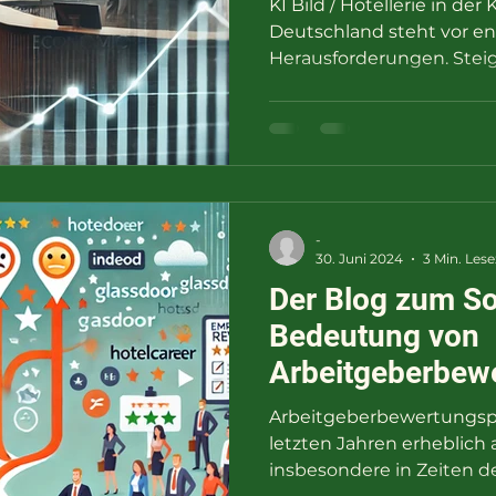
KI Bild / Hotellerie in der 
Deutschland steht vor 
Herausforderungen. Stei
Nachfrage...
-
30. Juni 2024
3 Min. Lese
Der Blog zum So
Bedeutung von
Arbeitgeberbew
auf dem Arbeit
Arbeitgeberbewertungspo
Chancen und Ris
letzten Jahren erheblic
insbesondere in Zeiten de
Unternehmen"