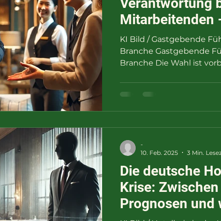
Verantwortung b
Mitarbeitenden 
an der Tür auf
KI Bild / Gastgebende Füh
Branche Gastgebende Füh
Branche Die Wahl ist vorbe
-
10. Feb. 2025
3 Min. Lesez
Die deutsche Hot
Krise: Zwischen
Prognosen und w
Realität