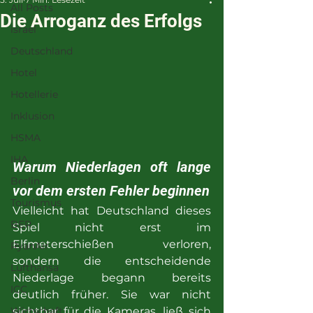
All Posts
Die Arroganz des Erfolgs
israel
Deutschland
Hotel
Hotellerie
Inklusion
HSMA
IHA
Warum Niederlagen oft lange 
Berlin
vor dem ersten Fehler beginnen
Tourismus
Vielleicht hat Deutschland dieses 
BER
Spiel nicht erst im 
Elfmeterschießen verloren, 
RyanAir
sondern die entscheidende 
Lufthansa
Niederlage begann bereits 
ICC
deutlich früher. Sie war nicht 
sichtbar für die Kameras, ließ sich 
Wirtschaft