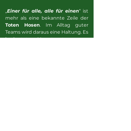
„
Einer für alle, alle für einen
“ ist 
mehr als eine bekannte Zeile der 
Toten Hosen
. Im Alltag guter 
Teams wird daraus eine Haltung. Es 
bedeutet, Verantwortung zu 
übernehmen, nicht wegzuschauen 
und den gemeinsamen Erfolg 
wichtiger zu nehmen als 
persönliche Eitelkeiten. Vielleicht 
ist genau das die stärkste 
Verbindung zwischen Fußball und 
Business: Talent, Strategie und 
Erfahrung sind wichtig, aber am 
Ende entscheidet die Kultur, also 
die Art, wie Menschen miteinander 
umgehen, wenn es schwierig wird.
Auch unsere gesellschaftlichen 