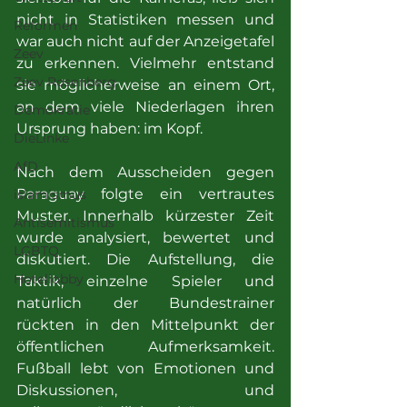
nicht in Statistiken messen und 
Reformen
war auch nicht auf der Anzeigetafel 
Zeev
zu erkennen. Vielmehr entstand 
Zeev Rosenberg
sie möglicherweise an einem Ort, 
an dem viele Niederlagen ihren 
Demokratie
Ursprung haben: im Kopf.
DieLinke
AfD
Nach dem Ausscheiden gegen 
Paraguay folgte ein vertrautes 
islamismus
Muster. Innerhalb kürzester Zeit 
Antisemitismus
wurde analysiert, bewertet und 
LGBTQ
diskutiert. Die Aufstellung, die 
Hotellobby
Taktik, einzelne Spieler und 
natürlich der Bundestrainer 
rückten in den Mittelpunkt der 
öffentlichen Aufmerksamkeit. 
Fußball lebt von Emotionen und 
Diskussionen, und 