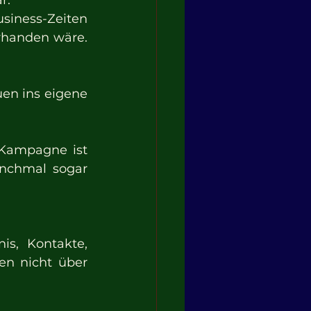
r.
iness-Zeiten 
handen wäre. 
n ins eigene 
 Kampagne ist 
anchmal sogar 
s, Kontakte, 
n nicht über 