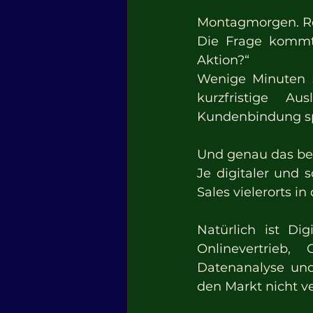
Montagmorgen. Re
Die Frage kommt 
Aktion?“
Wenige Minuten s
kurzfristige Au
Kundenbindung sp
Und genau das besc
Je digitaler und s
Sales vielerorts i
Natürlich ist Dig
Onlinevertrieb,
Datenanalyse und
den Markt nicht v