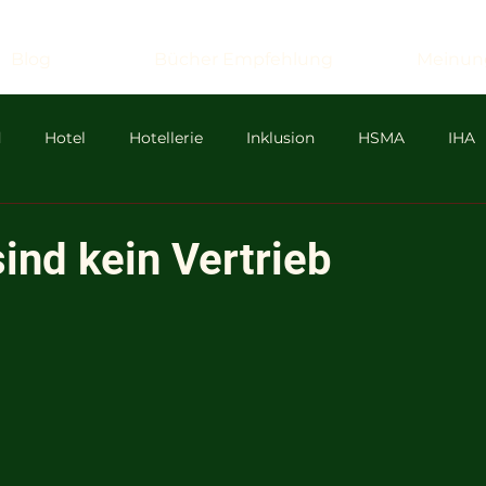
Blog
Bücher Empfehlung
Meinun
d
Hotel
Hotellerie
Inklusion
HSMA
IHA
sa
ICC
Wirtschaft
Reformen
Zeev
Zeev
ind kein Vertrieb
mus
Antisemitismus
LGBTQ