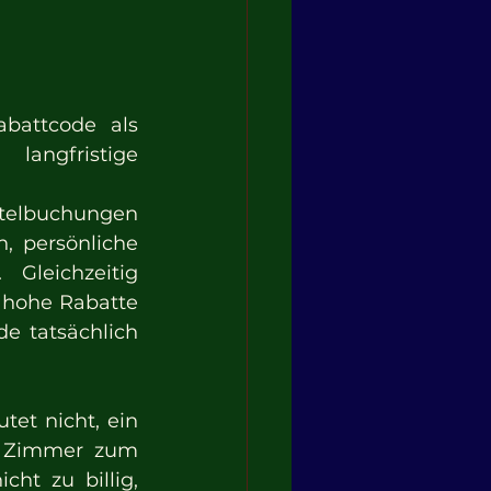
battcode als 
angfristige 
telbuchungen 
, persönliche 
leichzeitig 
 hohe Rabatte 
 tatsächlich 
et nicht, ein 
n Zimmer zum 
ht zu billig, 