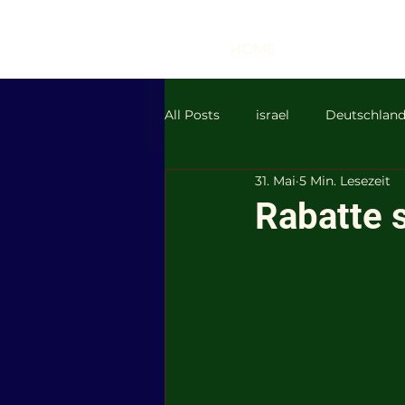
HOME
All Posts
israel
Deutschlan
31. Mai
5 Min. Lesezeit
BER
RyanAir
Lufthan
Rabatte s
DieLinke
AfD
islamis