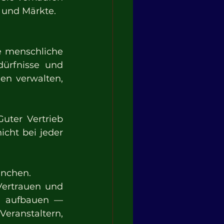
n und Märkte.
e menschliche 
ürfnisse und 
en verwalten, 
uter Vertrieb 
icht bei jeder 
anchen.
ertrauen und 
n aufbauen — 
anstaltern, 