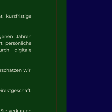
kurzfristige 
genen Jahren 
, persönliche 
rch digitale 
schätzen wir, 
rektgeschäft, 
Sie verkaufen 