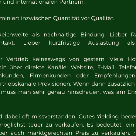
n und internationalen Partnern.
miniert inzwischen Quantität vor Qualität.
Reichweite als nachhaltige Bindung. Lieber Ra
ntakt. Lieber kurzfristige Auslastung als l
er Vertrieb keineswegs von gestern. Viele Ho
in über direkte Kanäle: Website, E-Mail, Telefon
kunden, Firmenkunden oder Empfehlungen. G
rtriebskanäle Provisionen. Wenn dann zusätzlich
muss man sehr genau hinschauen, was am Ende
d dabei oft missverstanden. Gutes Yielding bedeut
öglichst teuer zu verkaufen. Es bedeutet, ei
er auch marktgerechten Preis zu verkaufen: nic