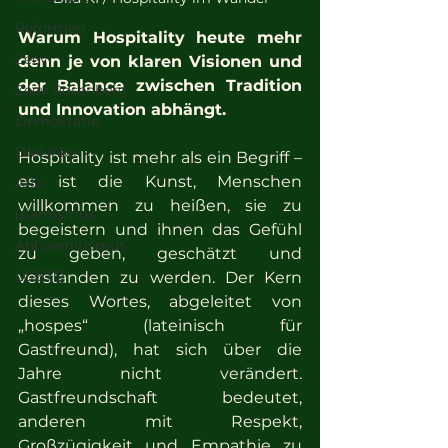
Reformen
Warum Hospitality heute mehr 
Zeev
denn je von klaren Visionen und 
der Balance zwischen Tradition 
Zeev Rosenberg
und Innovation abhängt.
Demokratie
DieLinke
Hospitality ist mehr als ein Begriff – 
es ist die Kunst, Menschen 
AfD
willkommen zu heißen, sie zu 
islamismus
begeistern und ihnen das Gefühl 
Antisemitismus
zu geben, geschätzt und 
LGBTQ
verstanden zu werden. Der Kern 
dieses Wortes, abgeleitet von 
„hospes“ (lateinisch für 
Gastfreund), hat sich über die 
Jahre nicht verändert. 
Gastfreundschaft bedeutet, 
anderen mit Respekt, 
Großzügigkeit und Empathie zu 